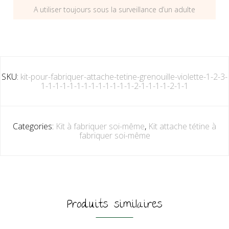
A utiliser toujours sous la surveillance d’un adulte
SKU:
kit-pour-fabriquer-attache-tetine-grenouille-violette-1-2-3-
1-1-1-1-1-1-1-1-1-1-1-1-1-2-1-1-1-1-2-1-1
Categories:
Kit à fabriquer soi-même
,
Kit attache tétine à
fabriquer soi-même
Produits similaires