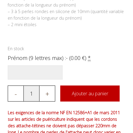
fonction de la longueur du prénom)
– 3 à 5 perles rondes en silicone de 10mm (quantité variable
en fonction de la longueur du prénom)
– 2 mini étoiles
En stock
Prénom (9 lettres max) :- (
0.00
€
)
*
-
+
Ajouter au panier
Les exigences de la norme NF EN 12586+A1 de mars 2011
sur les articles de puériculture indiquent que les cordons
des attache-tétines ne doivent pas dépasser 220mm de
long. Le nombre de perles de l'attache peut donc varier en