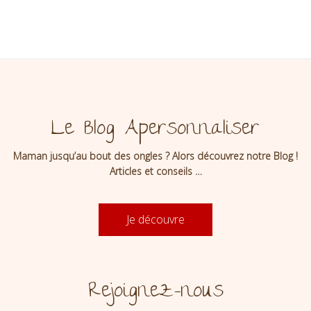
fabriquer
fabriquer
attache
attache
tétine
son attache
attache
tétine
tétine
tétine
Le Blog Apersonnaliser
Maman jusqu’au bout des ongles ? Alors découvrez notre Blog !
Articles et conseils …
Je découvre
Rejoignez-nous