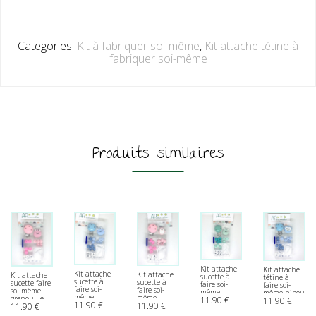
Categories:
Kit à fabriquer soi-même
,
Kit attache tétine à
fabriquer soi-même
Produits similaires
Kit attache
Kit attache
Kit attache
Kit attache
Kit attache
sucette à
tétine à
sucette à
sucette à
sucette faire
faire soi-
faire soi-
faire soi-
faire soi-
soi-même
même
même hibou
même
même
grenouille
11.90
€
11.90
€
grenouille
bleu
11.90
€
11.90
€
grenouille
pingouin
11.90
€
rose
verte
fabriquer
bleue
rose
fabriquer
fabriquer
son attache