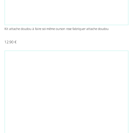
Kit attache doudou à faire soi-même ourson rose fabriquer attache doudou
12.90
€