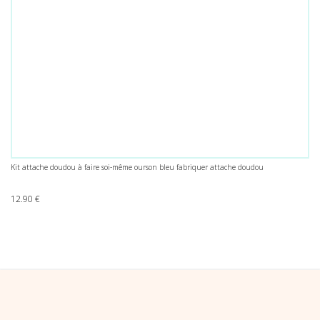
Kit attache doudou à faire soi-même ourson bleu fabriquer attache doudou
12.90
€