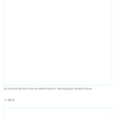
Kit attache tétine à faire soi-même flamant rose fabriquer attache tétine
11.90
€