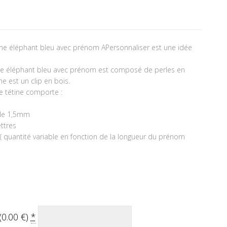
étine éléphant bleu avec prénom APersonnaliser est une idée
tine éléphant bleu avec prénom est composé de perles en
he est un clip en bois.
e tétine comporte :
 de 1,5mm
ttres
es ( quantité variable en fonction de la longueur du prénom
(
0.00
€
)
*