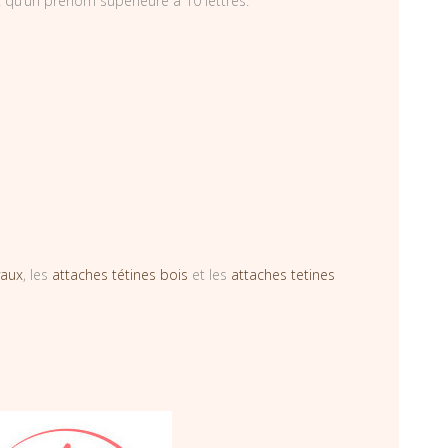
 qu’un prénom supérieure à 10 lettres.
vaux
, les
attaches tétines bois
et les
attaches tetines