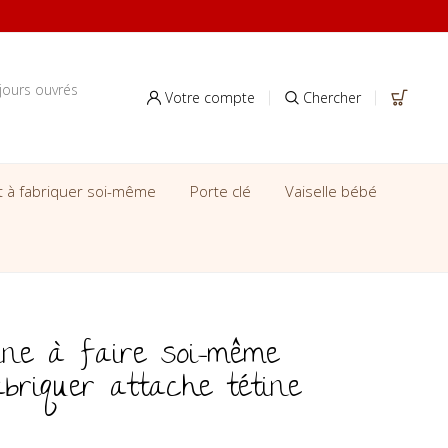
jours ouvrés
Votre compte
Chercher
it à fabriquer soi-même
Porte clé
Vaiselle bébé
tine à faire soi-même
abriquer attache tétine