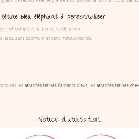
ngueur de l’attache tétine prénom. Choisissez un surnom court plutôt
tétine bleu éléphant à personnaliser
iser est composé de perles de dentition :
ns latex, sans cadmium et sans métaux lourds.
onsultez les
attaches tétines flamants bleus
, les
attaches tétines che
Notice d’utilisation