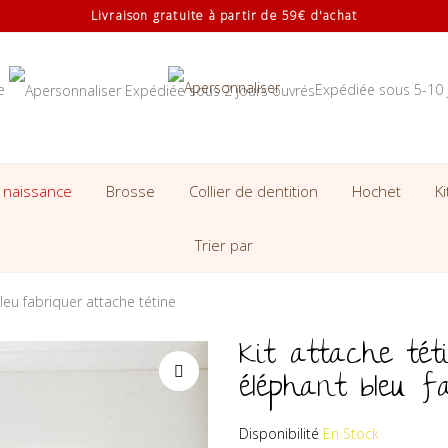
Livraison gratuite à partir de 59€ d'achat
se
Expédiée sous 5-10 
 naissance
Brosse
Collier de dentition
Hochet
K
Trier par
leu fabriquer attache tétine
Kit attache té
éléphant bleu f
Disponibilité
En Stock