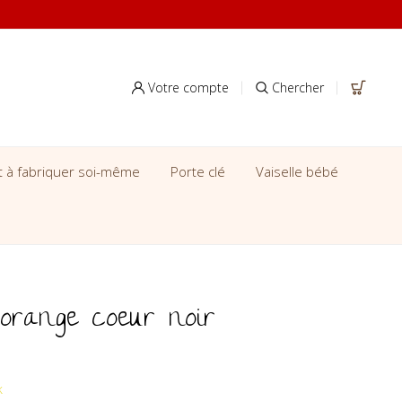
Votre compte
Chercher
it à fabriquer soi-même
Porte clé
Vaiselle bébé
 orange coeur noir
k