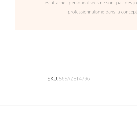
Les attaches personnalisées ne sont pas des jo
professionnalisme dans la concepti
SKU:
565AZET4796