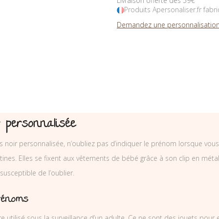
Livraison offerte dès 59€
Produits Apersonaliser.fr fabr
Demandez une personnalisation
 personnalisée
s noir personnalisée, n’oubliez pas d’indiquer le prénom lorsque vo
nes. Elles se fixent aux vêtements de bébé grâce à son clip en métal et
 susceptible de l’oublier.
rénoms
e utilisé sous la surveillance d’un adulte. Ce ne sont des jouets pour