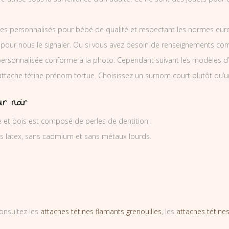
es personnalisés pour bébé de qualité et respectant les normes europ
 pour nous le signaler. Ou si vous avez besoin de renseignements co
ersonnalisée conforme à la photo. Cependant suivant les modèles d’
’attache tétine prénom tortue. Choisissez un surnom court plutôt qu’u
ur noir
e et bois est composé de perles de dentition :
ns latex, sans cadmium et sans métaux lourds.
onsultez les
attaches tétines flamants grenouilles
, les
attaches tétines