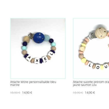
Attache tétine personnalisable bleu
Attache sucette prénom ora
marine
jaune saumon Lou
Le prix initial était : 15.90 €.
Le prix actuel est : 14.90 €.
Le prix initial était
Le prix act
15.90
€
14.90
€
15.90
€
14.90
€