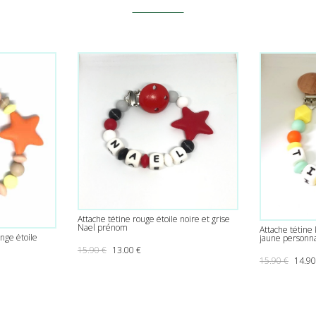
Attache tétine rouge étoile noire et grise
Nael prénom
Attache tétine 
nge étoile
jaune personna
Le prix initial était : 15.90 €.
Le prix actuel est : 13.00 €.
15.90
€
13.00
€
Le pri
15.90
€
14.9
 : 15.90 €.
uel est : 14.90 €.