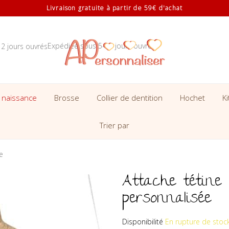
Livraison gratuite à partir de 59€ d'achat
Expédiée sous 5-10 jours ouvrés
 naissance
Brosse
Collier de dentition
Hochet
K
Trier par
e
Attache tétine
personnalisée
Disponibilité
En rupture de stoc