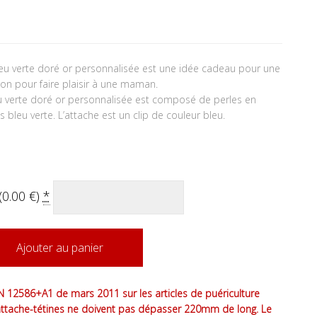
tait : 15.90 €.
 actuel est : 14.90 €.
leu verte doré or personnalisée est une idée cadeau pour une
on pour faire plaisir à une maman.
eu verte doré or personnalisée est composé de perles en
s bleu verte. L’attache est un clip de couleur bleu.
(
0.00
€
)
*
Ajouter au panier
 12586+A1 de mars 2011 sur les articles de puériculture
attache-tétines ne doivent pas dépasser 220mm de long. Le