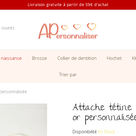
Livraison gratuite à partir de 59€ d'achat
s ouvrés
 naissance
Brosse
Collier de dentition
Hochet
K
Trier par
 personnalisée
Attache tétine 
or personnalisé
Disponibilité
En Stock