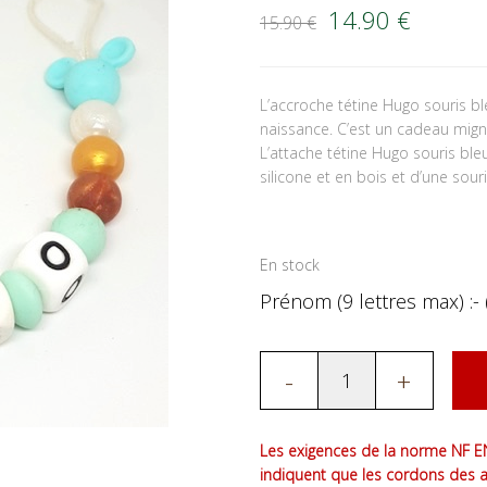
Le prix initial é
Le prix
14.90
€
15.90
€
L’accroche tétine Hugo souris b
naissance. C’est un cadeau mign
L’attache tétine Hugo souris bl
silicone et en bois et d’une souri
En stock
Prénom (9 lettres max) :- 
-
+
Les exigences de la norme NF EN
indiquent que les cordons des 