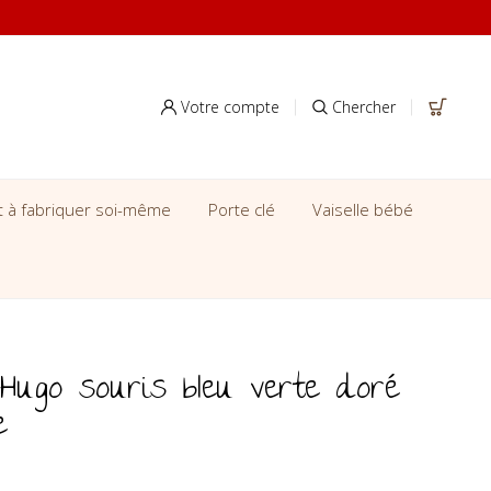
Votre compte
Chercher
it à fabriquer soi-même
Porte clé
Vaiselle bébé
Hugo souris bleu verte doré
e