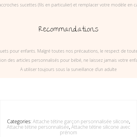
ccroches sucettes (fils en particulier) et remplacer votre modèle en c
Recommandations
uets pour enfants. Malgré toutes nos précautions, le respect de tou
on des articles personnalisés pour bébé, ne laissez jamais votre enf
A utiliser toujours sous la surveillance d’un adulte
Categories:
Attache tétine garçon personnalisée silicone
,
Attache tétine personnalisée
,
Attache tétine silicone avec
prénom