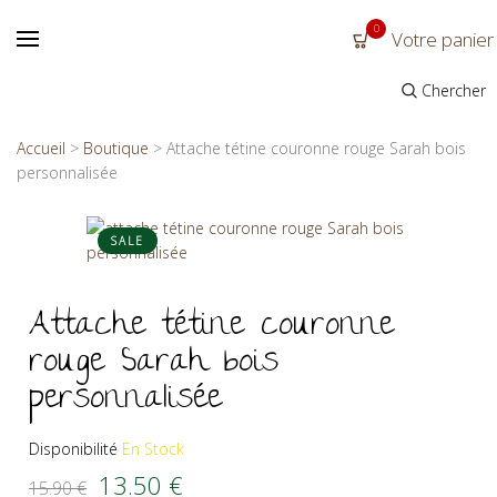
0
Votre panier
Chercher
Accueil
>
Boutique
>
Attache tétine couronne rouge Sarah bois
personnalisée
SALE
Attache tétine couronne
rouge Sarah bois
personnalisée
Disponibilité
En Stock
Le prix initial était : 15.90 €.
Le prix actuel est : 13.50 €.
13.50
€
15.90
€