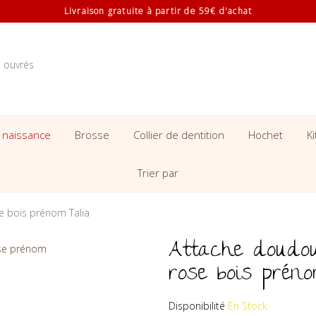
Livraison gratuite à partir de 59€ d'achat
s ouvrés
 naissance
Brosse
Collier de dentition
Hochet
K
Trier par
e bois prénom Talia
Attache doudou
rose bois prén
Disponibilité
En Stock