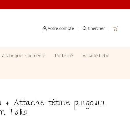
Votre compte
Chercher
it à fabriquer soi-même
Porte clé
Vaiselle bébé
 + Attache tétine pingouin
om Talia