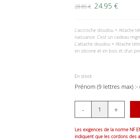
Le prix initial é
Le prix
24.95
€
28.85
€
L’accroche doudou + Attache té
naissance. C’est un cadeau mign
L’attache doudou + Attache tét
en silicone et en bois et d’un pin
En stock
Prénom (9 lettres max) :- 
-
+
Les exigences de la norme NF EN
indiquent que les cordons des 