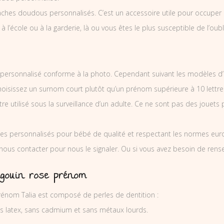
ches doudous personnalisés. C’est un accessoire utile pour occuper l
 à l’école ou à la garderie, là ou vous êtes le plus susceptible de l’oubl
ersonnalisé conforme à la photo. Cependant suivant les modèles d’
Choisissez un surnom court plutôt qu’un prénom supérieure à 10 lettre
e utilisé sous la surveillance d’un adulte. Ce ne sont pas des jouets 
es personnalisés pour bébé de qualité et respectant les normes europ
 nous contacter pour nous le signaler. Ou si vous avez besoin de re
ngouin rose prénom
rénom Talia est composé de perles de dentition :
ns latex, sans cadmium et sans métaux lourds.