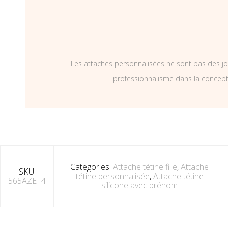
Les attaches personnalisées ne sont pas des jo
professionnalisme dans la concepti
Categories:
Attache tétine fille
,
Attache
SKU:
tétine personnalisée
,
Attache tétine
565AZET4
silicone avec prénom