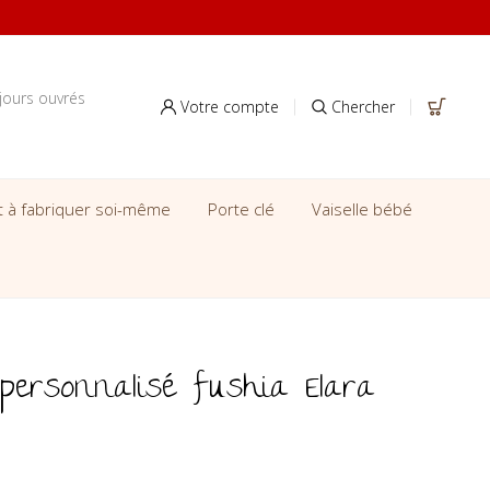
jours ouvrés
Votre compte
Chercher
it à fabriquer soi-même
Porte clé
Vaiselle bébé
personnalisé fushia Elara