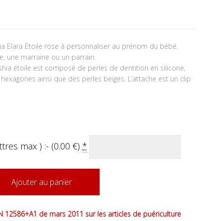
hia Elara Etoile rose à personnaliser au prénom du bébé.
, une marraine ou un parrain.
ushia étoile est composé de perles de dentition en silicone,
x hexagones ainsi que des perles beiges. L’attache est un clip
tres max ) :- (
0.00
€
)
*
Ajouter au panier
 12586+A1 de mars 2011 sur les articles de puériculture