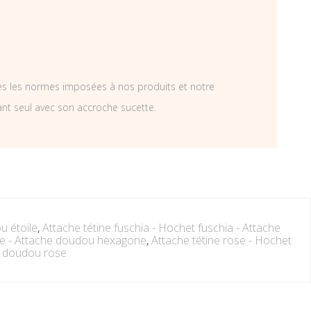
tes les normes imposées à nos produits et notre
ant seul avec son accroche sucette.
u étoile
,
Attache tétine fuschia - Hochet fuschia - Attache
ne - Attache doudou hexagone
,
Attache tétine rose - Hochet
e doudou rose