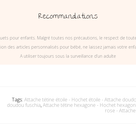
Recommandations
uets pour enfants. Malgré toutes nos précautions, le respect de tou
on des articles personnalisés pour bébé, ne laissez jamais votre enf
A utiliser toujours sous la surveillance d’un adulte
Tags:
Attache tétine étoile - Hochet étoile - Attache doudo
doudou fuschia
,
Attache tétine hexagone - Hochet hexago
rose - Attach