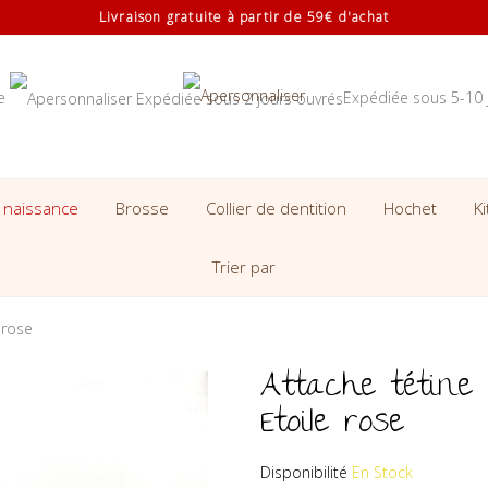
Livraison gratuite à partir de 59€ d'achat
se
Expédiée sous 5-10 
 naissance
Brosse
Collier de dentition
Hochet
K
Trier par
 rose
Attache tétine 
Etoile rose
Disponibilité
En Stock