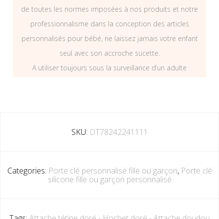
de toutes les normes imposées à nos produits et notre
professionnalisme dans la conception des articles
personnalisés pour bébé, ne laissez jamais votre enfant
seul avec son accroche sucette.
A utiliser toujours sous la surveillance d’un adulte
SKU:
OT78242241111
Categories:
Porte clé personnalisé fille ou garçon
,
Porte clé
silicone fille ou garçon personnalisé
Tags:
Attache tétine doré - Hochet doré - Attache doudou