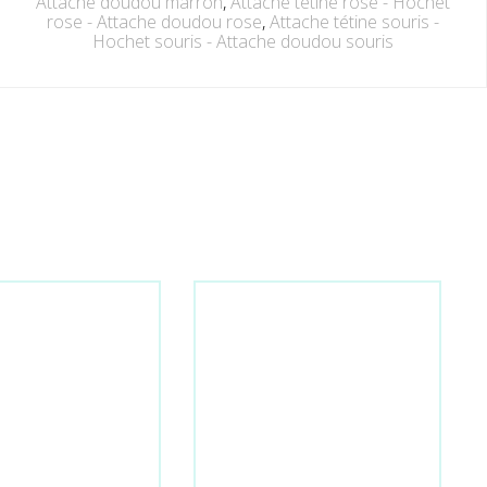
Attache doudou marron
,
Attache tétine rose - Hochet
rose - Attache doudou rose
,
Attache tétine souris -
Hochet souris - Attache doudou souris