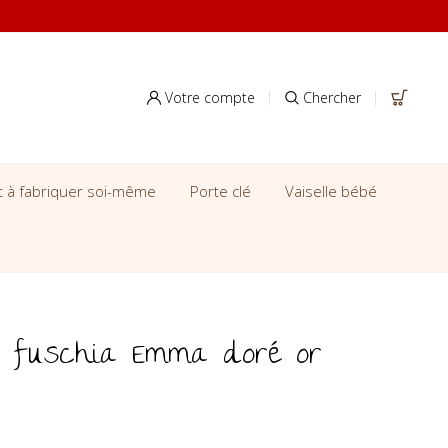
Votre compte
Chercher
it à fabriquer soi-même
Porte clé
Vaiselle bébé
is fuschia Emma doré or