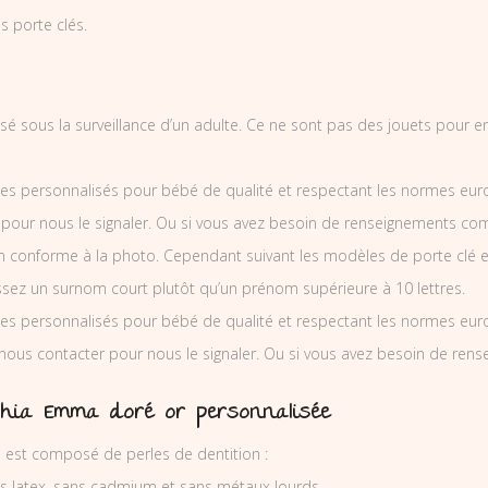
 porte clés.
ilisé sous la surveillance d’un adulte. Ce ne sont pas des jouets pour 
es personnalisés pour bébé de qualité et respectant les normes europ
 pour nous le signaler. Ou si vous avez besoin de renseignements co
 conforme à la photo. Cependant suivant les modèles de porte clé e
issez un surnom court plutôt qu’un prénom supérieure à 10 lettres.
es personnalisés pour bébé de qualité et respectant les normes europ
 nous contacter pour nous le signaler. Ou si vous avez besoin de re
chia Emma doré or personnalisée
 est composé de perles de dentition :
ns latex, sans cadmium et sans métaux lourds.