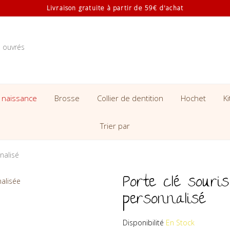
Livraison gratuite à partir de 59€ d'achat
s ouvrés
 naissance
Brosse
Collier de dentition
Hochet
K
Trier par
nalisé
Porte clé sour
personnalisé
Disponibilité
En Stock