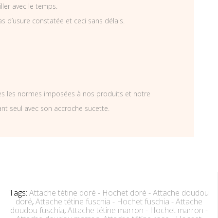
iller avec le temps.
as d’usure constatée et ceci sans délais.
tes les normes imposées à nos produits et notre
ant seul avec son accroche sucette.
Tags:
Attache tétine doré - Hochet doré - Attache doudou
doré
,
Attache tétine fuschia - Hochet fuschia - Attache
doudou fuschia
,
Attache tétine marron - Hochet marron -