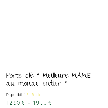
Porte clé ” Meilleure MAMIE
du monde entier “
Disponibilité
En Stock
Plage de prix : 12.90 € 
12.90
€
–
19.90
€