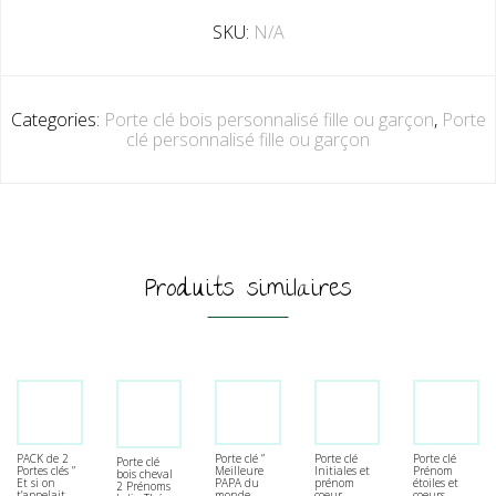
SKU:
N/A
Categories:
Porte clé bois personnalisé fille ou garçon
,
Porte
clé personnalisé fille ou garçon
Produits similaires
PACK de 2
Porte clé ”
Porte clé
Porte clé
Porte clé
Portes clés ”
Meilleure
Initiales et
Prénom
bois cheval
Et si on
PAPA du
prénom
étoiles et
2 Prénoms
t’appelait
monde
coeur
coeurs