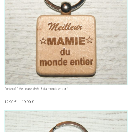
Porte clé ” Meilleure MAMIE du monde entier “
Plage de prix : 12.90 € à 19.90 €
12.90
€
–
19.90
€