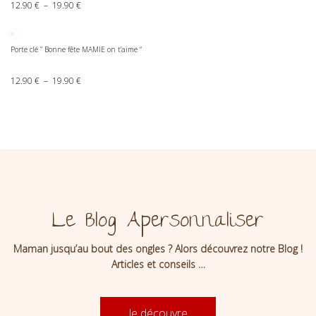
Plage de prix : 12.90 € à 19.90 €
12.90
€
–
19.90
€
Porte clé ” Bonne fête MAMIE on t’aime “
Plage de prix : 12.90 € à 19.90 €
12.90
€
–
19.90
€
Le Blog Apersonnaliser
Maman jusqu’au bout des ongles ? Alors découvrez notre Blog !
Articles et conseils …
Je découvre