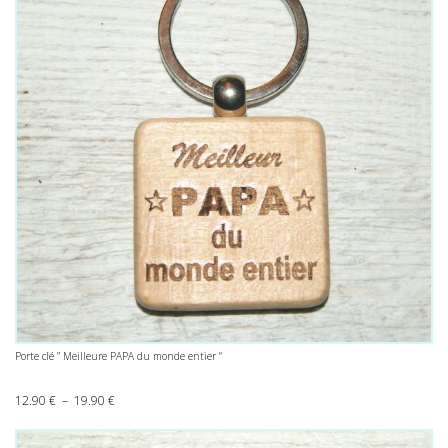
Porte clé ” Meilleure PAPA du monde entier “
Plage de prix : 12.90 € à 19.90 €
12.90
€
–
19.90
€