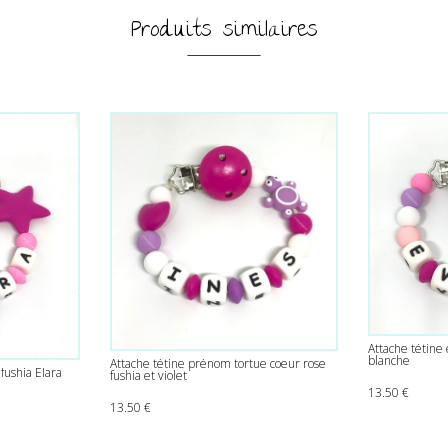
Produits similaires
Attache tétine é
blanche
Attache tétine prénom tortue coeur rose
fushia Elara
fushia et violet
13.50
€
13.50
€