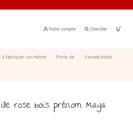
Votre compte
Chercher
it à fabriquer soi-même
Porte clé
Vaiselle bébé
uille rose bois prénom Maya