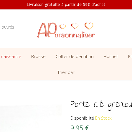
Livraison gratuite à partir de 59€ d'achat
s ouvrés
 naissance
Brosse
Collier de dentition
Hochet
K
Trier par
Porte clé greno
Disponibilité
En Stock
9.95
€