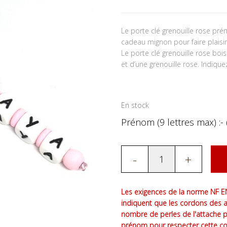
Le porte clé grenouille rose pr
cadeau mignon pour faire plais
Le porte clé grenouille rose bo
et d’une grenouille rose. Indiq
En stock
Prénom (9 lettres max) :- 
-
+
Les exigences de la norme NF EN
indiquent que les cordons des 
nombre de perles de l'attache 
prénom pour respecter cette co