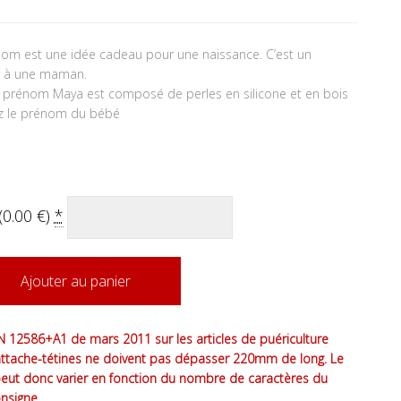
énom est une idée cadeau pour une naissance. C’est un
ir à une maman.
is prénom Maya est composé de perles en silicone et en bois
uez le prénom du bébé
(
0.00
€
)
*
Ajouter au panier
 12586+A1 de mars 2011 sur les articles de puériculture
attache-tétines ne doivent pas dépasser 220mm de long. Le
peut donc varier en fonction du nombre de caractères du
nsigne.