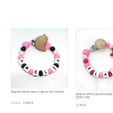
Attache tétine coeur rose et noir Amélia
Attache tétine personnalisé 
Etoile rose
Le prix initial était : 15.90 €.
Le prix actuel est : 14.90 €.
15.90
€
14.90
€
13.50
€