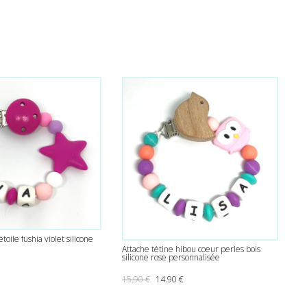
toile fushia violet silicone
Attache tétine hibou coeur perles bois
silicone rose personnalisée
Le prix initial était : 15.90 €.
Le prix actuel est : 14.90 €.
15.90
€
14.90
€