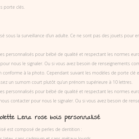
 porte clés.
ilisé sous la surveillance d’un adulte. Ce ne sont pas des jouets pour 
es personnalisés pour bébé de qualité et respectant les normes europ
 pour nous le signaler. Ou si vous avez besoin de renseignements co
 conforme à la photo. Cependant suivant les modèles de porte clé e
issez un surnom court plutôt qu’un prénom supérieure à 10 lettres.
es personnalisés pour bébé de qualité et respectant les normes europ
 nous contacter pour nous le signaler. Ou si vous avez besoin de re
olette Lena rose bois personnalisé
lisé est composé de perles de dentition :
ns latex, sans cadmium et sans métaux lourds.