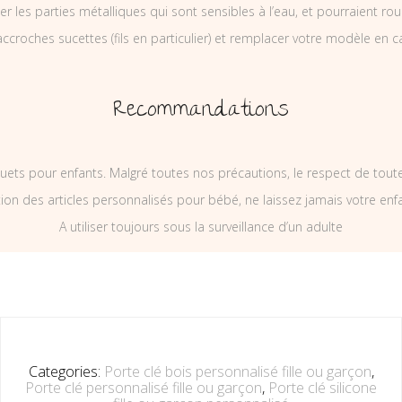
ler les parties métalliques qui sont sensibles à l’eau, et pourraient rou
ccroches sucettes (fils en particulier) et remplacer votre modèle en c
Recommandations
uets pour enfants. Malgré toutes nos précautions, le respect de tou
on des articles personnalisés pour bébé, ne laissez jamais votre enf
A utiliser toujours sous la surveillance d’un adulte
Categories:
Porte clé bois personnalisé fille ou garçon
,
Porte clé personnalisé fille ou garçon
,
Porte clé silicone