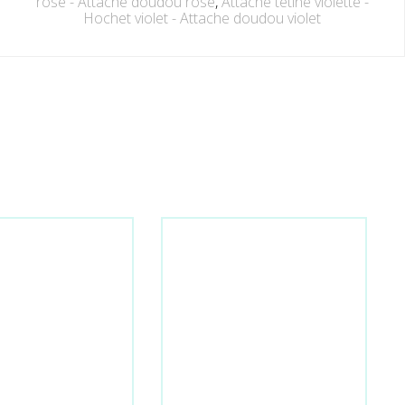
rose - Attache doudou rose
,
Attache tétine violette -
Hochet violet - Attache doudou violet