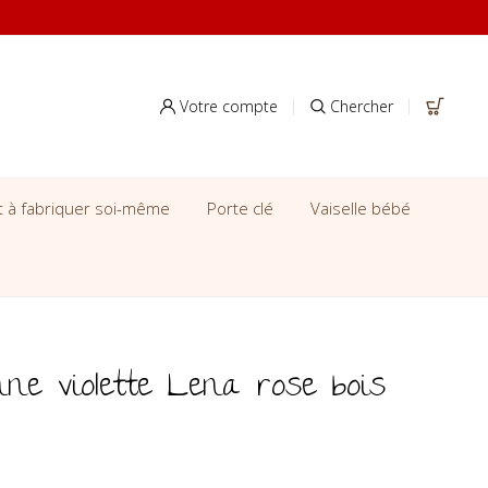
Votre compte
Chercher
it à fabriquer soi-même
Porte clé
Vaiselle bébé
nne violette Lena rose bois