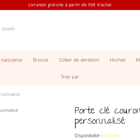
Livraison gratuite à partir de 59€ d'achat
s ouvrés
 naissance
Brosse
Collier de dentition
Hochet
K
Trier par
rsonnalisé
Porte clé couro
personnalisé
Disponibilité
En Stock