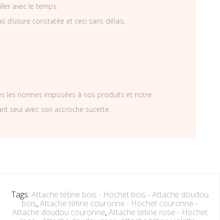
iller avec le temps.
as d’usure constatée et ceci sans délais.
tes les normes imposées à nos produits et notre
ant seul avec son accroche sucette.
Tags:
Attache tétine bois - Hochet bois - Attache doudou
bois
,
Attache tétine couronne - Hochet couronne -
Attache doudou couronne
,
Attache tétine rose - Hochet