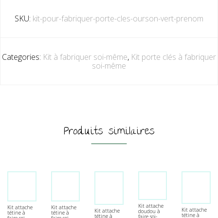
SKU:
kit-pour-fabriquer-porte-cles-ourson-vert-prenom
Categories:
Kit à fabriquer soi-même
,
Kit porte clés à fabriquer
soi-même
Produits similaires
Kit attache
Kit attache
Kit attache
Kit attache
Kit attache
doudou à
tétine à
tétine à
tétine à
tétine à
faire soi-
faire soi-