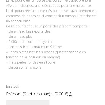
Le kit pour créer un porte clés ourson vert avec prénom
APersonnaliser est une idée cadeau pour une naissance.
Le kit pour créer un porte clés ourson vert avec prénom est
composé de perles en silicone et d’un ourson. L’attache est
un anneau brisé.
Ce kit pour fabriquer un porte clés prénom comporte :
– Un anneau brisé (porte clés)
– Un anneau plat
– 2x30cm de cordon polyester
– Lettres silicones maximum 9 lettres
– Perles plates lentilles silicones (quantité variable en
fonction de la longueur du prénom)
– 1 à 2 perles rondes en silicone
– Un ourson en silicone
En stock
Prénom (9 lettres max) :- (
0.00
€
)
*