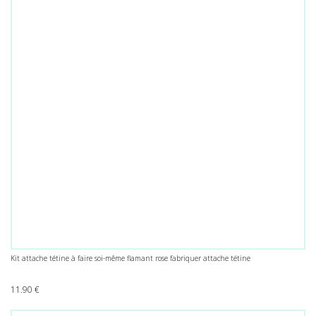
Kit attache tétine à faire soi-même flamant rose fabriquer attache tétine
11.90
€