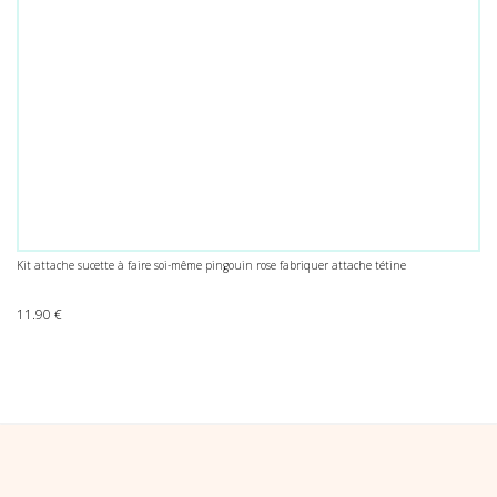
Kit attache sucette à faire soi-même pingouin rose fabriquer attache tétine
11.90
€