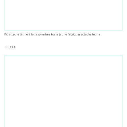
Kit attache tétine à faire soi-même koala jaune fabriquer attache tétine
11.90
€