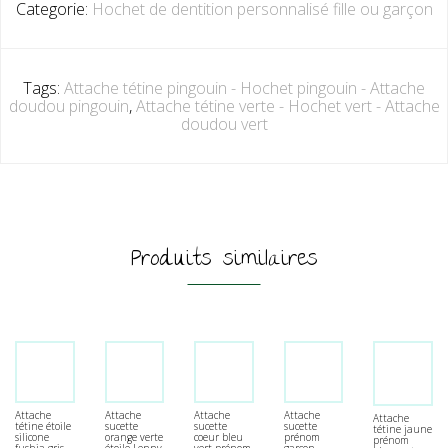
Categorie:
Hochet de dentition personnalisé fille ou garçon
Tags:
Attache tétine pingouin - Hochet pingouin - Attache
doudou pingouin
,
Attache tétine verte - Hochet vert - Attache
doudou vert
Produits similaires
Attache
Attache
Attache
Attache
Attache
sucette
tétine étoile
sucette
sucette
tétine jaune
coeur bleu
silicone
orange verte
prénom
prénom
vert prénom