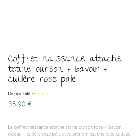
Coffret naissance attache
tetine ourson + bavoir +
cuillère rose pale
Disponibilité
En Stock
35.90
€
Le coffret naissance attache tetine ourson rose + bavoir
oiseau + cuillère rose pâle avec prénom est une idée cadeau