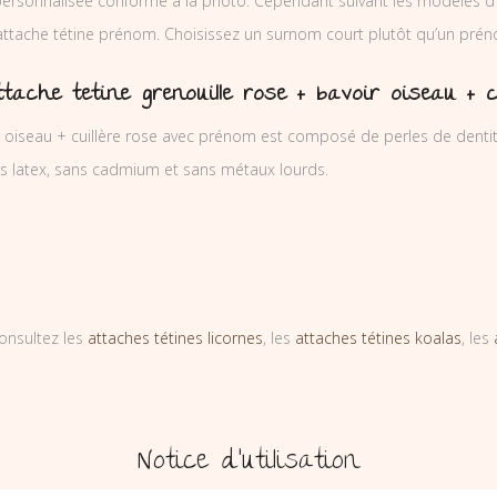
ersonnalisée conforme à la photo. Cependant suivant les modèles d’
’attache tétine prénom. Choisissez un surnom court plutôt qu’un prén
tache tetine grenouille rose + bavoir oiseau + 
r oiseau + cuillère rose avec prénom est composé de perles de dentit
ns latex, sans cadmium et sans métaux lourds.
onsultez les
attaches tétines licornes
, les
attaches tétines koalas
, les
Notice d’utilisation