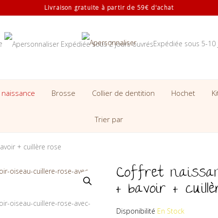
Livraison gratuite à partir de 59€ d'achat
se
Expédiée sous 5-10 
 naissance
Brosse
Collier de dentition
Hochet
K
Trier par
avoir + cuillère rose
Coffret naissan
+ bavoir + cuill
Disponibilité
En Stock