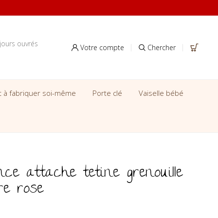
jours ouvrés
Votre compte
Chercher
it à fabriquer soi-même
Porte clé
Vaiselle bébé
ce attache tetine grenouille
ère rose