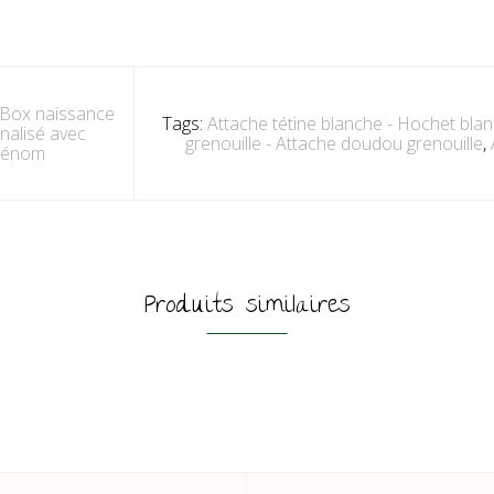
Box naissance
Tags:
Attache tétine blanche - Hochet bla
nalisé avec
grenouille - Attache doudou grenouille
,
rénom
Produits similaires