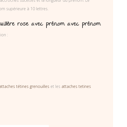
accroches sucettes et la longueur du prénom. Le
om supérieure à 10 lettres.
cuillère rose avec prénom avec prénom
ion :
attaches tétines grenouilles
et les
attaches tetines