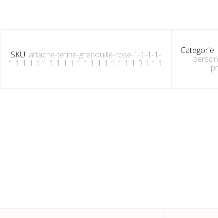
Categorie:
SKU:
attache-tetine-grenouille-rose-1-1-1-1-
person
1-1-1-1-1-1-1-1-1-1-1-1-1-1-1-1-1-1-1-3-1-1-1
p