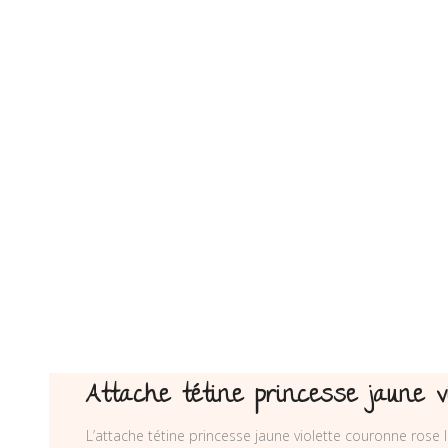
Attache tétine princesse jaune vi
L’attache tétine princesse jaune violette couronne rose 