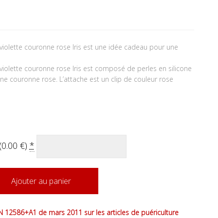
tait : 15.90 €.
 actuel est : 13.50 €.
 violette couronne rose Iris est une idée cadeau pour une
 violette couronne rose Iris est composé de perles en silicone
une couronne rose. L’attache est un clip de couleur rose
(
0.00
€
)
*
Ajouter au panier
 12586+A1 de mars 2011 sur les articles de puériculture