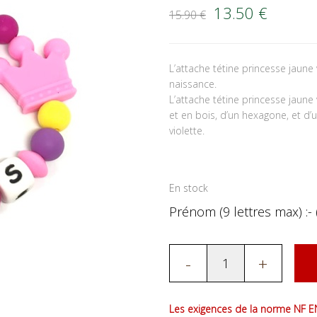
Le prix initial é
Le prix
13.50
€
15.90
€
L’attache tétine princesse jaune
naissance.
L’attache tétine princesse jaune
et en bois, d’un hexagone, et d’
violette.
En stock
Prénom (9 lettres max) :- 
-
+
Les exigences de la norme NF EN