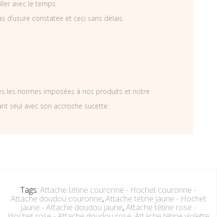
iller avec le temps.
as d’usure constatée et ceci sans délais.
tes les normes imposées à nos produits et notre
ant seul avec son accroche sucette.
Tags:
Attache tétine couronne - Hochet couronne -
Attache doudou couronne
,
Attache tétine jaune - Hochet
jaune - Attache doudou jaune
,
Attache tétine rose -
Hochet rose - Attache doudou rose
,
Attache tétine violette