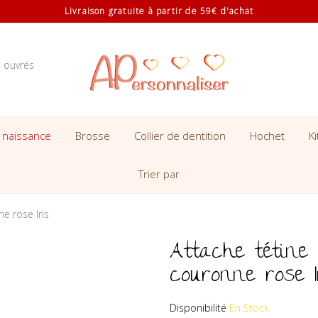
Livraison gratuite à partir de 59€ d'achat
s ouvrés
 naissance
Brosse
Collier de dentition
Hochet
K
Trier par
e rose Iris
Attache tétine 
couronne rose I
Disponibilité
En Stock