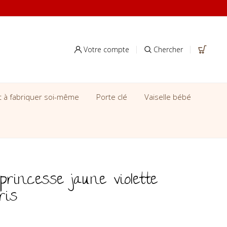
Votre compte
Chercher
it à fabriquer soi-même
Porte clé
Vaiselle bébé
princesse jaune violette
ris