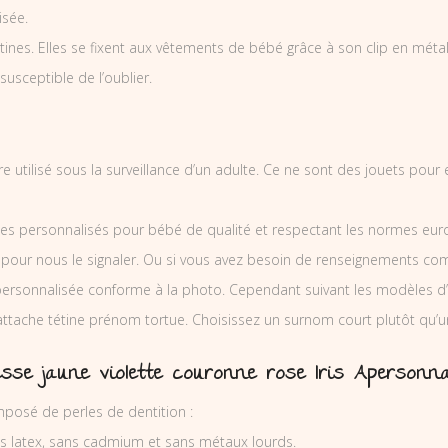
isée.
nes. Elles se fixent aux vêtements de bébé grâce à son clip en métal et
 susceptible de l’oublier.
tre utilisé sous la surveillance d’un adulte. Ce ne sont des jouets pou
es personnalisés pour bébé de qualité et respectant les normes europ
 pour nous le signaler. Ou si vous avez besoin de renseignements co
ersonnalisée conforme à la photo. Cependant suivant les modèles d’
’attache tétine prénom tortue. Choisissez un surnom court plutôt qu’u
sse jaune violette couronne rose Iris Apersonna
omposé de perles de dentition :
ns latex, sans cadmium et sans métaux lourds.