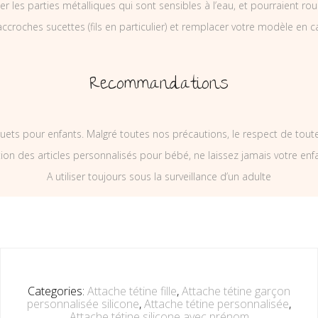
ler les parties métalliques qui sont sensibles à l’eau, et pourraient rou
ccroches sucettes (fils en particulier) et remplacer votre modèle en c
Recommandations
uets pour enfants. Malgré toutes nos précautions, le respect de tou
on des articles personnalisés pour bébé, ne laissez jamais votre enf
A utiliser toujours sous la surveillance d’un adulte
Categories:
Attache tétine fille
,
Attache tétine garçon
personnalisée silicone
,
Attache tétine personnalisée
,
Attache tétine silicone avec prénom