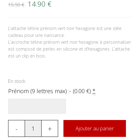
Le prix initial était : 15.90 €.
Le prix actuel est : 14.90 €.
14.90
€
15.90
€
L’attache tétine prénom vert noir hexagone est une idée
cadeau pour une naissance.
L’accroche tétine prénom vert noir hexagone à personnaliser
est composé de perles en silicone et d’hexagones. L’attache
est un clip en bois.
En stock
Prénom (9 lettres max) :- (
0.00
€
)
*
-
+
Ajouter au panier