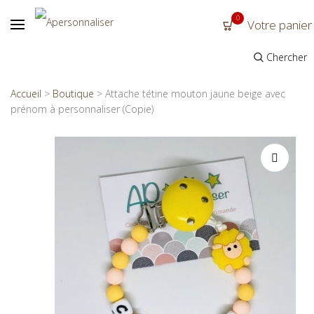
0
Votre panier
Chercher
Accueil
>
Boutique
>
Attache tétine mouton jaune beige avec
prénom à personnaliser (Copie)