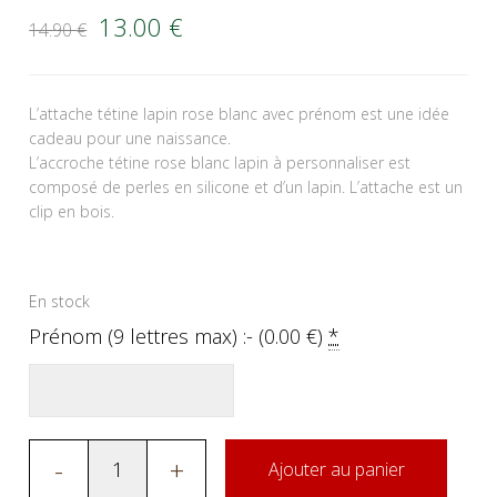
Le prix initial était : 14.90 €.
Le prix actuel est : 13.00 €.
13.00
€
14.90
€
L’attache tétine lapin rose blanc avec prénom est une idée
cadeau pour une naissance.
L’accroche tétine rose blanc lapin à personnaliser est
composé de perles en silicone et d’un lapin. L’attache est un
clip en bois.
En stock
Prénom (9 lettres max) :- (
0.00
€
)
*
-
+
Ajouter au panier