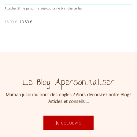
Attache tétine personnalisée couronne blanche perles
Le prix initial était : 15.90 €.
Le prix actuel est : 13.50 €.
15.90
€
13.50
€
Le Blog Apersonnaliser
Maman jusqu’au bout des ongles ? Alors découvrez notre Blog !
Articles et conseils …
Je découvre