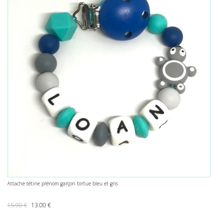
Attache tétine prénom garçon tortue bleu et gris
Le prix initial était : 15.90 €.
Le prix actuel est : 13.00 €.
15.90
€
13.00
€