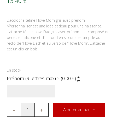
15.40
€
L’accroche tétine I love Mom gris avec prénom
APersonnaliser est une idée cadeau pour une naissance.
L’attache tétine I love Dad gris avec prénom est composé de
perles en silicone et d’un rond en silicone estampillé au
recto de “I love Dad” et au verso de “I love Mom”. L’attache
est un clip en bois.
En stock
Prénom (9 lettres max) :- (
0.00
€
)
*
-
+
Ajouter au panier