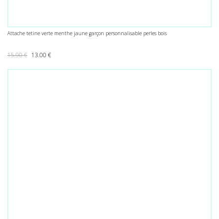
Attache tetine verte menthe jaune garçon personnalisable perles bois
Le prix initial était : 15.90 €.
Le prix actuel est : 13.00 €.
15.90
€
13.00
€