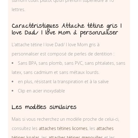
surnom court plutôt qu’un prénom supérieure à 10
lettres.
Caractéristiques Attache tétine gris I
love Dad/ I love Mom à personnaliser
L’attache tétine I love Dad/ I love Mom gris à
personnaliser est composé de perles de dentition :
Sans BPA, sans plomb, sans PVC, sans phtalates, sans
latex, sans cadmium et sans métaux lourds.
en plus, résistant la transpiration et à la salive
Clip en acier inoxydable
Les modèles similaires
Mais si vous recherchez un modèle proche de celui-ci,
consultez les
attaches tétines licornes
, les
attaches
tétines koalas
, les
attaches tétines grenouilles
et les