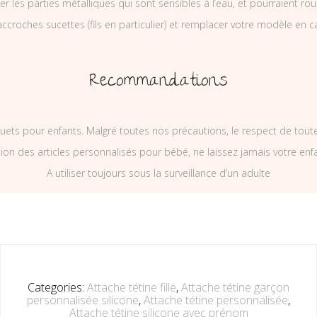
ler les parties métalliques qui sont sensibles à l’eau, et pourraient rou
ccroches sucettes (fils en particulier) et remplacer votre modèle en c
Recommandations
uets pour enfants. Malgré toutes nos précautions, le respect de tou
on des articles personnalisés pour bébé, ne laissez jamais votre enf
A utiliser toujours sous la surveillance d’un adulte
Categories:
Attache tétine fille
,
Attache tétine garçon
personnalisée silicone
,
Attache tétine personnalisée
,
Attache tétine silicone avec prénom