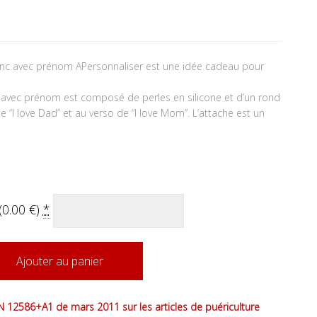
lanc avec prénom APersonnaliser est une idée cadeau pour
nc avec prénom est composé de perles en silicone et d’un rond
e “I love Dad” et au verso de “I love Mom”. L’attache est un
(
0.00
€
)
*
Ajouter au panier
 12586+A1 de mars 2011 sur les articles de puériculture