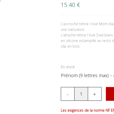
15.40
€
L’accroche tétine I love Mom b
une naissance.
L’attache tétine I love Dad bla
en silicone estampillé au recto d
clip en bois.
En stock
Prénom (9 lettres max) :- 
-
+
Les exigences de la norme NF EN