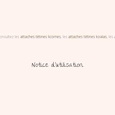
onsultez les
attaches tétines licornes
, les
attaches tétines koalas
, les
Notice d’utilisation