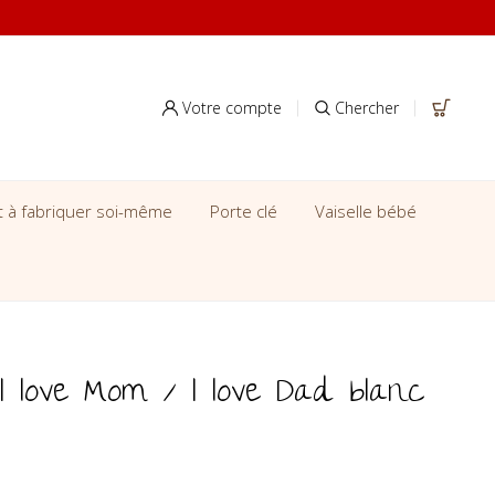
Votre compte
Chercher
it à fabriquer soi-même
Porte clé
Vaiselle bébé
I love Mom / I love Dad blanc