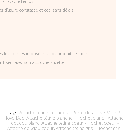
iller avec le temps.
as d’usure constatée et ceci sans délais.
tes les normes imposées à nos produits et notre
ant seul avec son accroche sucette.
Tags:
Attache tétine - doudou - Porte clés I love Mom / I
love Dad
,
Attache tétine blanche - Hochet blanc - Attache
doudou blanc
,
Attache tétine coeur - Hochet coeur -
Attache doudou coeur
,
Attache tétine gris - Hochet gris -