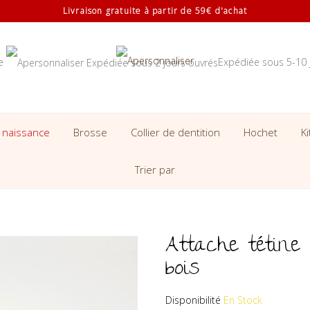
Livraison gratuite à partir de 59€ d'achat
se
Expédiée sous 5-10 
 naissance
Brosse
Collier de dentition
Hochet
K
Trier par
Attache tétine
bois
Disponibilité
En Stock