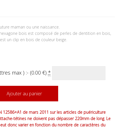
future maman ou une naissance.
e hexagone bois est composé de perles de dentition en bois,
st un clip en bois de couleur beige.
tres max ) :- (
0.00
€
)
*
Ajouter au panier
 12586+A1 de mars 2011 sur les articles de puériculture
attache-tétines ne doivent pas dépasser 220mm de long. Le
peut donc varier en fonction du nombre de caractères du