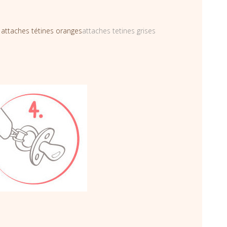
s
attaches tétines oranges
attaches tetines grises