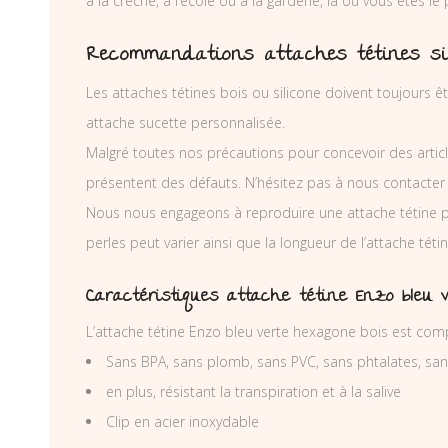
à la crèche, à l’école ou à la garderie, là ou vous êtes le
Recommandations attaches tétines si
Les attaches tétines bois ou silicone doivent toujours êt
attache sucette personnalisée.
Malgré toutes nos précautions pour concevoir des articl
présentent des défauts. N’hésitez pas à nous contacter
Nous nous engageons à reproduire une attache tétine 
perles peut varier ainsi que la longueur de l’attache té
Caractéristiques attache tétine Enzo bleu 
L’attache tétine Enzo bleu verte hexagone bois est com
Sans BPA, sans plomb, sans PVC, sans phtalates, sa
en plus, résistant la transpiration et à la salive
Clip en acier inoxydable