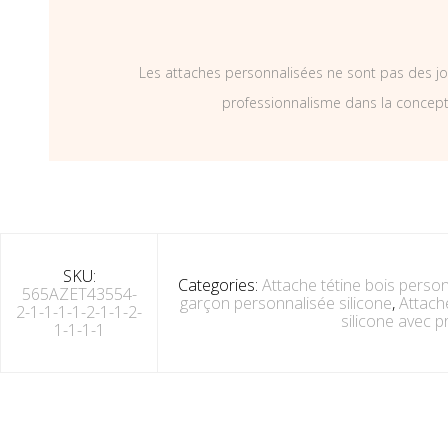
Les attaches personnalisées ne sont pas des jo
professionnalisme dans la concepti
SKU:
Categories:
Attache tétine bois person
565AZET43554-
garçon personnalisée silicone
,
Attach
2-1-1-1-1-2-1-1-2-
silicone avec 
1-1-1-1