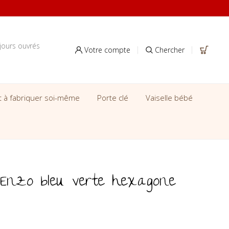
jours ouvrés
Votre compte
Chercher
it à fabriquer soi-même
Porte clé
Vaiselle bébé
 Enzo bleu verte hexagone