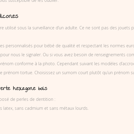
 plus susceptible de les oublier.
licones
re utilisé sous la surveillance d’un adulte. Ce ne sont pas des jouets
es personnalisés pour bébé de qualité et respectant les normes europ
 pour nous le signaler. Ou si vous avez besoin de renseignements co
prénom conforme à la photo. Cependant suivant les modèles d’accro
tine prénom tortue. Choisissez un surnom court plutôt qu’un prénom su
verte hexagone bois
posé de perles de dentition :
ns latex, sans cadmium et sans métaux lourds.