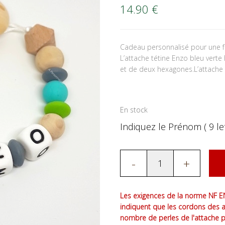
14.90
€
Cadeau personnalisé pour une 
L’attache tétine Enzo bleu vert
et de deux hexagones.L’attache e
En stock
Indiquez le Prénom ( 9 let
-
+
Les exigences de la norme NF EN
indiquent que les cordons des 
nombre de perles de l'attache 