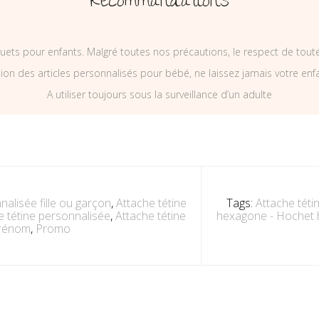
Recommandations
uets pour enfants. Malgré toutes nos précautions, le respect de tou
on des articles personnalisés pour bébé, ne laissez jamais votre enf
A utiliser toujours sous la surveillance d’un adulte
nalisée fille ou garçon
,
Attache tétine
Tags:
Attache téti
e tétine personnalisée
,
Attache tétine
hexagone - Hochet 
prénom
,
Promo