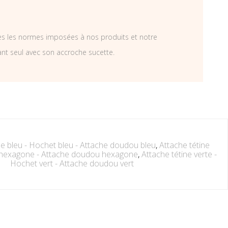
tes les normes imposées à nos produits et notre
ant seul avec son accroche sucette.
ne bleu - Hochet bleu - Attache doudou bleu
,
Attache tétine
hexagone - Attache doudou hexagone
,
Attache tétine verte -
Hochet vert - Attache doudou vert