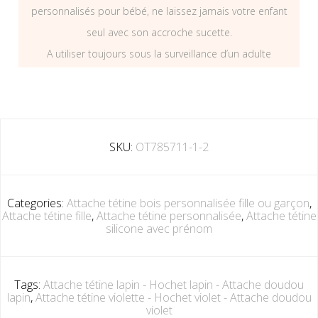
personnalisés pour bébé, ne laissez jamais votre enfant
seul avec son accroche sucette.
A utiliser toujours sous la surveillance d’un adulte
SKU:
OT785711-1-2
Categories:
Attache tétine bois personnalisée fille ou garçon
,
Attache tétine fille
,
Attache tétine personnalisée
,
Attache tétine
silicone avec prénom
Tags:
Attache tétine lapin - Hochet lapin - Attache doudou
lapin
,
Attache tétine violette - Hochet violet - Attache doudou
violet