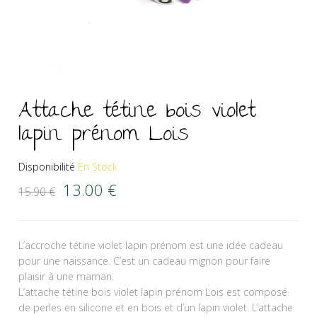
Attache tétine bois violet
lapin prénom Lois
Disponibilité
En Stock
Le prix initial était : 15.90 €.
Le prix actuel est : 13.00 €.
13.00
€
15.90
€
L’accroche tétine violet lapin prénom est une idée cadeau
pour une naissance. C’est un cadeau mignon pour faire
plaisir à une maman.
L’attache tétine bois violet lapin prénom Lois est composé
de perles en silicone et en bois et d’un lapin violet. L’attache