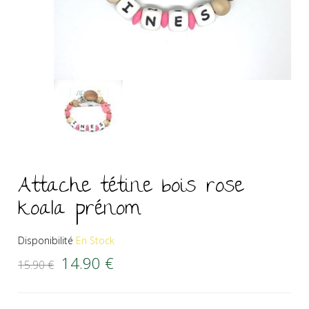
Attache tétine bois rose
koala prénom
Disponibilité
En Stock
Le prix initial était : 15.90 €.
Le prix actuel est : 14.90 €.
14.90
€
15.90
€