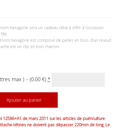
tait : 15.90 €.
 actuel est : 14.90 €.
prénom hexagone sera un cadeau idéal à offrir à l’occasion
ille.
c prénom hexagone est composé de perles en bois, d’un noeud
ache est un clip en bois marron.
tres max ) :- (
0.00
€
)
*
Ajouter au panier
 12586+A1 de mars 2011 sur les articles de puériculture
attache-tétines ne doivent pas dépasser 220mm de long. Le