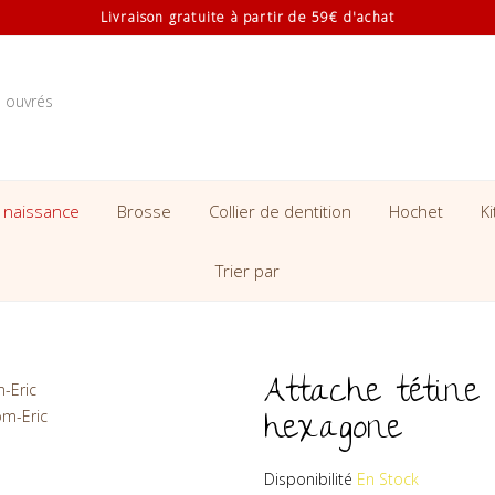
Livraison gratuite à partir de 59€ d'achat
s ouvrés
 naissance
Brosse
Collier de dentition
Hochet
K
Trier par
Attache tétine 
hexagone
Disponibilité
En Stock