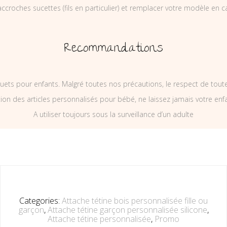
ccroches sucettes (fils en particulier) et remplacer votre modèle en c
Recommandations
uets pour enfants. Malgré toutes nos précautions, le respect de tou
on des articles personnalisés pour bébé, ne laissez jamais votre enf
A utiliser toujours sous la surveillance d’un adulte
Categories:
Attache tétine bois personnalisée fille ou
garçon
,
Attache tétine garçon personnalisée silicone
,
Attache tétine personnalisée
,
Promo