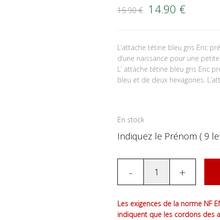
Le prix initial é
Le prix
14.90
€
15.90
€
L’attache tétine bleu gris Eric 
d’une naissance pour une petite f
L’ attache tétine bleu gris Eri
bleu et de deux hexagones. L’att
En stock
Indiquez le Prénom ( 9 let
-
+
Les exigences de la norme NF EN
indiquent que les cordons des 