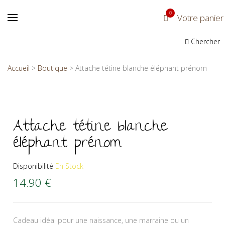
0
Votre panier
Chercher
Accueil
>
Boutique
>
Attache tétine blanche éléphant prénom
Attache tétine blanche
éléphant prénom
Disponibilité
En Stock
14.90
€
Cadeau idéal pour une naissance, une marraine ou un