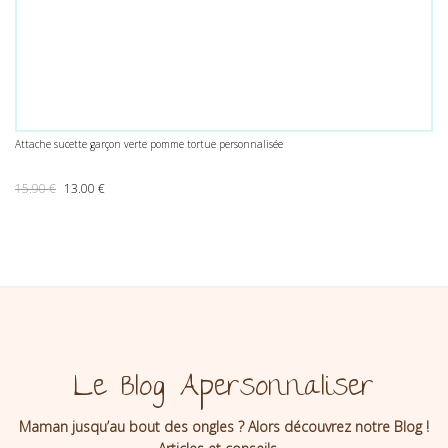
Attache sucette garçon verte pomme tortue personnalisée
Le prix initial était : 15.90 €.
Le prix actuel est : 13.00 €.
15.90
€
13.00
€
Le Blog Apersonnaliser
Maman jusqu’au bout des ongles ? Alors découvrez notre Blog !