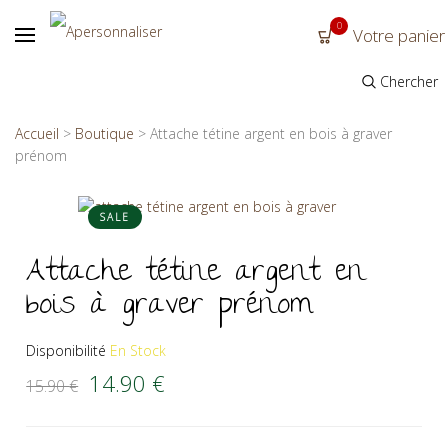
0
Votre panier
Chercher
Accueil
>
Boutique
>
Attache tétine argent en bois à graver
prénom
SALE
Attache tétine argent en
bois à graver prénom
Disponibilité
En Stock
Le prix initial était : 15.90 €.
Le prix actuel est : 14.90 €.
14.90
€
15.90
€