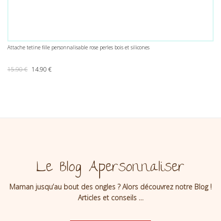
Attache tetine fille personnalisable rose perles bois et silicones
Le prix initial était : 15.90 €.
Le prix actuel est : 14.90 €.
15.90
€
14.90
€
Le Blog Apersonnaliser
Maman jusqu’au bout des ongles ? Alors découvrez notre Blog !
Articles et conseils …