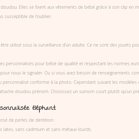
dou. Elles se fixent aux vêtements de bébé grâce à son clip en métal 
us susceptible de l’oublier.
re utilisé sous la surveillance d’un adulte. Ce ne sont des jouets po
es personnalisés pour bébé de qualité et respectant les normes europ
 pour nous le signaler. Ou si vous avez besoin de renseignements co
personnalisé conforme à la photo. Cependant suivant les modèles 
l’attache doudou prénom. Choisissez un surnom court plutôt qu’un pr
sonnalisée éléphant
é de perles de dentition :
ns latex, sans cadmium et sans métaux lourds.