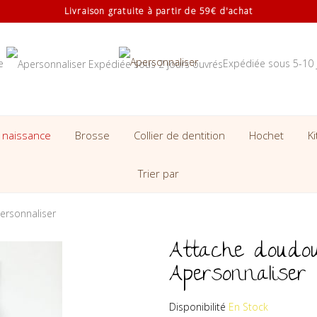
Livraison gratuite à partir de 59€ d'achat
se
Expédiée sous 5-10 
 naissance
Brosse
Collier de dentition
Hochet
K
Trier par
ersonnaliser
Attache doudou
Apersonnaliser
Disponibilité
En Stock