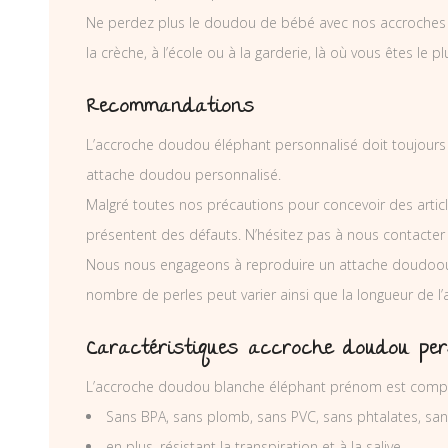
Ne perdez plus le doudou de bébé avec nos accroches dou
la crèche, à l’école ou à la garderie, là où vous êtes le pl
Recommandations
L’accroche doudou éléphant personnalisé doit toujours êt
attache doudou personnalisé.
Malgré toutes nos précautions pour concevoir des articl
présentent des défauts. N’hésitez pas à nous contacter
Nous nous engageons à reproduire un attache doudoou 
nombre de perles peut varier ainsi que la longueur de 
Caractéristiques accroche doudou per
L’accroche doudou blanche éléphant prénom est compos
Sans BPA, sans plomb, sans PVC, sans phtalates, sa
en plus, résistant la transpiration et à la salive