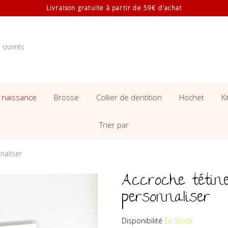
Livraison gratuite à partir de 59€ d'achat
s ouvrés
 naissance
Brosse
Collier de dentition
Hochet
K
Trier par
naliser
Accroche tétine
personnaliser
Disponibilité
En Stock