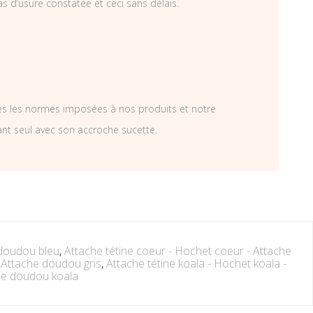
as d’usure constatée et ceci sans délais.
tes les normes imposées à nos produits et notre
ant seul avec son accroche sucette.
 doudou bleu
,
Attache tétine coeur - Hochet coeur - Attache
- Attache doudou gris
,
Attache tétine koala - Hochet koala -
he doudou koala