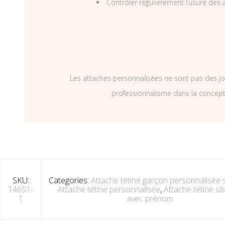
Contrôler régulièrement l’usure des a
Les attaches personnalisées ne sont pas des jo
professionnalisme dans la concepti
SKU:
Categories:
Attache tétine garçon personnalisée s
14651-
Attache tétine personnalisée
,
Attache tétine sil
1
avec prénom