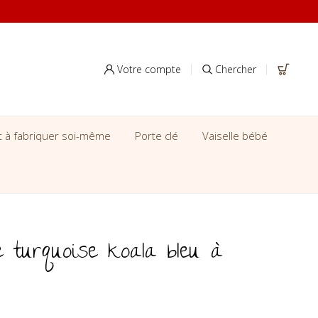
Votre compte
Chercher
it à fabriquer soi-même
Porte clé
Vaiselle bébé
 turquoise koala bleu à