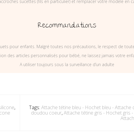
ccroches sucettes (fils en particulier) et remplacer votre modèle en c
Recommandations
uets pour enfants. Malgré toutes nos précautions, le respect de tou
on des articles personnalisés pour bébé, ne laissez jamais votre enf
A utiliser toujours sous la surveillance d’un adulte
ilicone
,
Tags:
Attache tétine bleu - Hochet bleu - Attache
icone
doudou coeur
,
Attache tétine gris - Hochet gris 
Attac