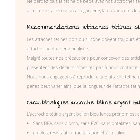
Ne perdez plus la tétine de bébé avec nos accroches téti
à la crèche, à l’école ou à la garderie, là ou vous êtes le
Recommandations attaches tétines si
Les attaches tétines bois ou silicone doivent toujours êt
attache sucette personnalisée.
Malgré toutes nos précautions pour concevoir des articl
présentent des défauts. N’hésitez pas à nous contacter
Nous nous engageons à reproduire une attache tétine 
perles peut varier ainsi que la longueur de l’attache té
Caractéristiques accroche tétine argent ba
L’accroche tétine argent ballon bleu Jonas prénom est 
Sans BPA, sans plomb, sans PVC, sans phtalates, sa
en plus, résistant la transpiration et à la salive