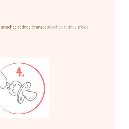
s
attaches tétines oranges
attaches tetines grises