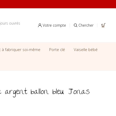
jours ouvrés
Votre compte
Chercher
it à fabriquer soi-même
Porte clé
Vaiselle bébé
 argent ballon bleu Jonas