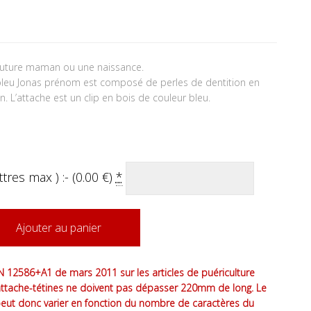
tait : 15.90 €.
 actuel est : 14.90 €.
future maman ou une naissance.
 bleu Jonas prénom est composé de perles de dentition en
on. L’attache est un clip en bois de couleur bleu.
tres max ) :- (
0.00
€
)
*
Ajouter au panier
 12586+A1 de mars 2011 sur les articles de puériculture
attache-tétines ne doivent pas dépasser 220mm de long. Le
peut donc varier en fonction du nombre de caractères du