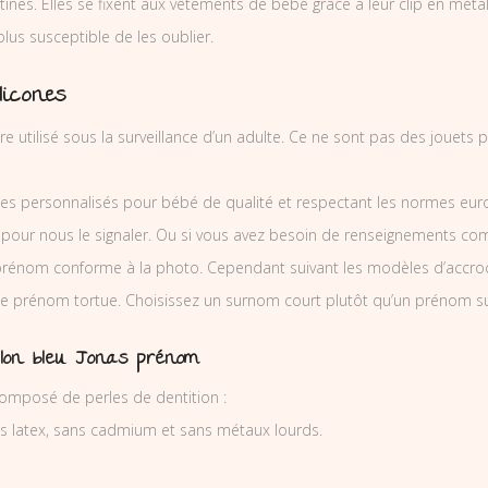
nes. Elles se fixent aux vêtements de bébé grâce à leur clip en métal e
 plus susceptible de les oublier.
licones
re utilisé sous la surveillance d’un adulte. Ce ne sont pas des jouets
es personnalisés pour bébé de qualité et respectant les normes europ
 pour nous le signaler. Ou si vous avez besoin de renseignements co
prénom conforme à la photo. Cependant suivant les modèles d’accro
tine prénom tortue. Choisissez un surnom court plutôt qu’un prénom su
llon bleu Jonas prénom
composé de perles de dentition :
ns latex, sans cadmium et sans métaux lourds.