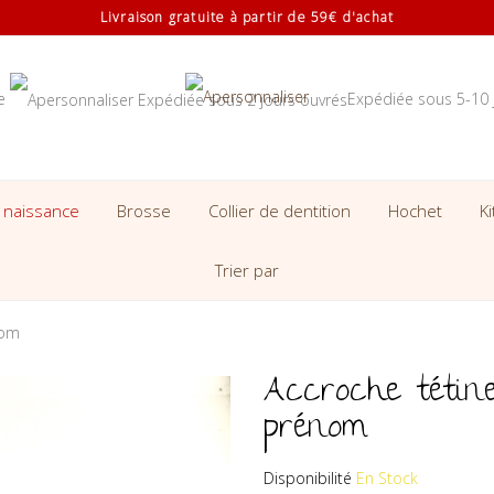
Livraison gratuite à partir de 59€ d'achat
se
Expédiée sous 5-10 
 naissance
Brosse
Collier de dentition
Hochet
K
Trier par
nom
Accroche tétine
prénom
Disponibilité
En Stock