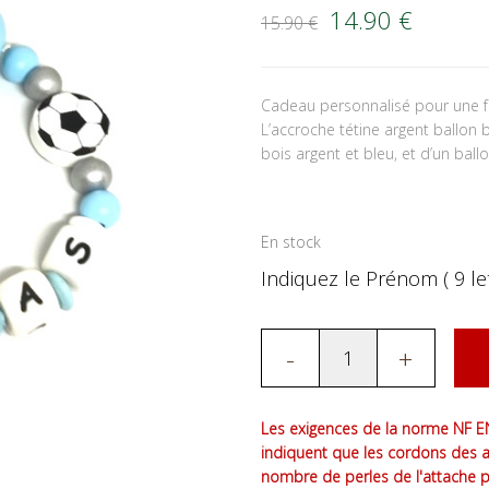
Le prix initial é
Le prix
14.90
€
15.90
€
Cadeau personnalisé pour une 
L’accroche tétine argent ballon
bois argent et bleu, et d’un ball
En stock
Indiquez le Prénom ( 9 let
-
+
Les exigences de la norme NF EN
indiquent que les cordons des 
nombre de perles de l'attache 