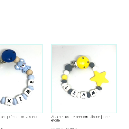
 bleu prénom koala coeur
Attache sucette prénom silicone jaune
étoile