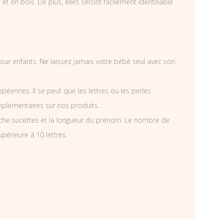
t en bois. De plus, elles seront facilement identifiable
 pour enfants. Ne laissez jamais votre bébé seul avec son
éennes. Il se peut que les lettres ou les perles
mplémentaires sur nos produits.
che sucettes et la longueur du prénom. Le nombre de
périeure à 10 lettres.