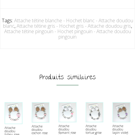
Tags:
Attache tétine blanche - Hochet blanc - Attache doudou
blanc
,
Attache tétine gris - Hochet gris - Attache doudou gris
,
Attache tétine pingouin - Hochet pingouin - Attache doudou
pingouin
Produits similaires
Attache
Attache
Attache
Attache
Attache
doudou
doudou
doudou
doudou
doudou
tortue grise
flamant rose
lapin violet
cochon rose
hibou rose