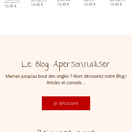
coeur à
blanc gris
gris coeur à
gris coeur à
gris coeur à
16.45
€
16.45
€
16.45
€
personnaliser
coeur à
personnaliser
16.45
€
personnaliser
16.45
€
personnaliser
personnaliser
Le Blog Apersonnaliser
Maman jusqu’au bout des ongles ? Alors découvrez notre Blog !
Articles et conseils …
Je découvre