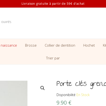
Livraison gratuite à partir de 59€ d'achat
s ouvrés
 naissance
Brosse
Collier de dentition
Hochet
K
Trier par
Porte clés greno
Disponibilité
En Stock
9.90
€