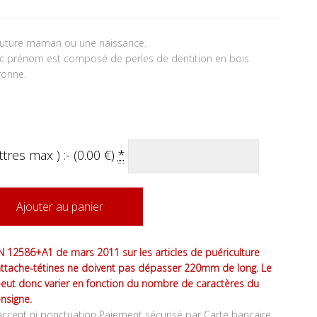
future maman ou une naissance.
ec prénom est composé de perles de dentition en bois
ronne.
tres max ) :- (
0.00
€
)
*
Ajouter au panier
 12586+A1 de mars 2011 sur les articles de puériculture
attache-tétines ne doivent pas dépasser 220mm de long. Le
peut donc varier en fonction du nombre de caractères du
nsigne.
ccent ni ponctuation Paiement sécurisé par Carte bancaire,