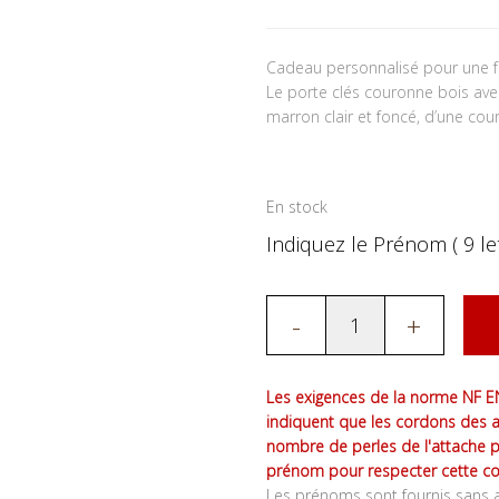
Cadeau personnalisé pour une 
Le porte clés couronne bois av
marron clair et foncé, d’une cou
En stock
Indiquez le Prénom ( 9 let
-
+
Les exigences de la norme NF EN
indiquent que les cordons des 
nombre de perles de l'attache 
prénom pour respecter cette co
Les prénoms sont fournis sans a