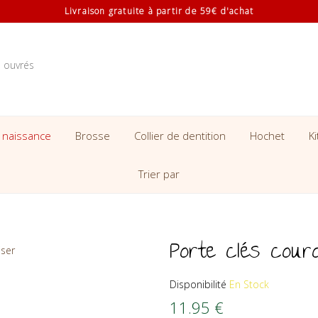
Livraison gratuite à partir de 59€ d'achat
s ouvrés
 naissance
Brosse
Collier de dentition
Hochet
K
Trier par
Porte clés cou
Disponibilité
En Stock
11.95
€