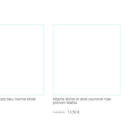
bois bleu marine étoile
Attache tétine or doré couronne rose
prénom Maélia
Le prix initial était : 14.90 €.
Le prix actuel est : 13.50 €.
14.90
€
13.50
€