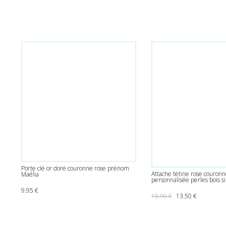
Porte clé or doré couronne rose prénom
Attache tétine rose couron
Maélia
personnalisée perles bois si
9.95
€
Le prix initial était
Le prix act
15.90
€
13.50
€