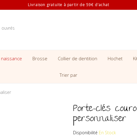
Livraison gratuite à partir de 59€ d'achat
s ouvrés
 naissance
Brosse
Collier de dentition
Hochet
K
Trier par
aliser
Porte-clés cour
personnaliser
Disponibilité
En Stock