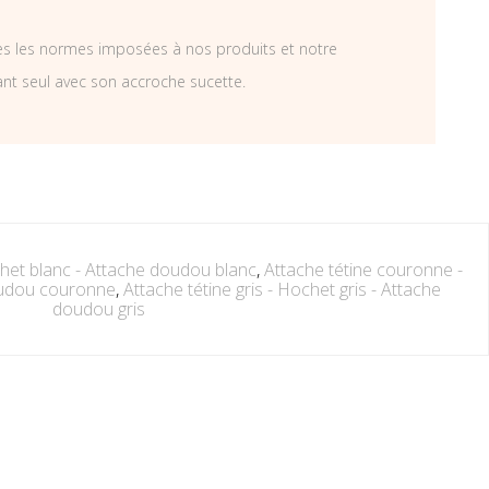
tes les normes imposées à nos produits et notre
ant seul avec son accroche sucette.
chet blanc - Attache doudou blanc
,
Attache tétine couronne -
oudou couronne
,
Attache tétine gris - Hochet gris - Attache
doudou gris