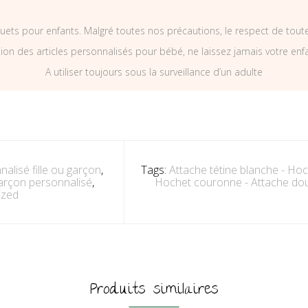
uets pour enfants. Malgré toutes nos précautions, le respect de tou
on des articles personnalisés pour bébé, ne laissez jamais votre enf
A utiliser toujours sous la surveillance d’un adulte
nalisé fille ou garçon
,
Tags:
Attache tétine blanche - Ho
 garçon personnalisé
,
Hochet couronne - Attache d
ized
Produits similaires