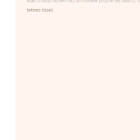
Mais si vous recherchez un modèle proche de celui-ci, c
tetines roses