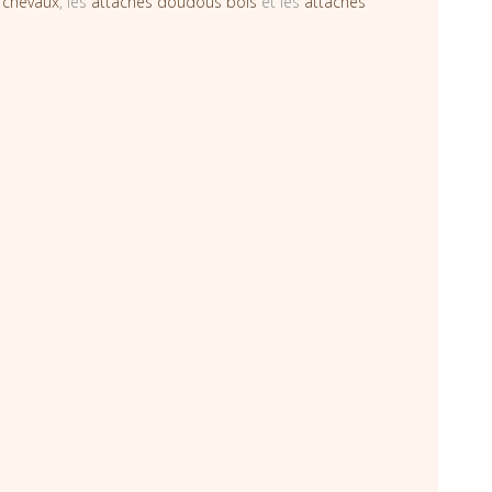
 chevaux
, les
attaches doudous bois
et les
attaches