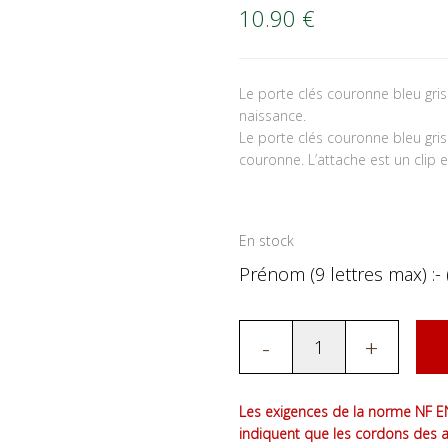
10.90
€
Le porte clés couronne bleu gr
naissance.
Le porte clés couronne bleu gri
couronne. L’attache est un clip e
En stock
Prénom (9 lettres max) :- 
-
+
Les exigences de la norme NF EN
indiquent que les cordons des 