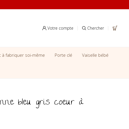
Votre compte
Chercher
it à fabriquer soi-même
Porte clé
Vaiselle bébé
onne bleu gris coeur à