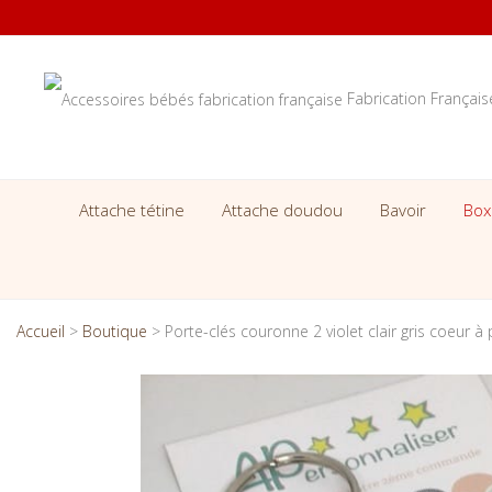
Fabrication Françai
Attache tétine
Attache doudou
Bavoir
Box
Accueil
>
Boutique
>
Porte-clés couronne 2 violet clair gris coeur à