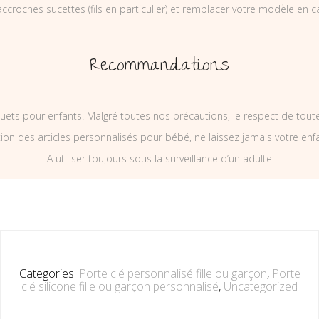
ccroches sucettes (fils en particulier) et remplacer votre modèle en c
Recommandations
uets pour enfants. Malgré toutes nos précautions, le respect de tou
on des articles personnalisés pour bébé, ne laissez jamais votre enf
A utiliser toujours sous la surveillance d’un adulte
Categories:
Porte clé personnalisé fille ou garçon
,
Porte
clé silicone fille ou garçon personnalisé
,
Uncategorized