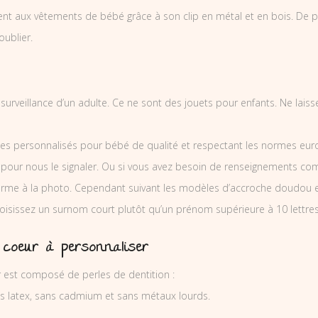
ent aux vêtements de bébé grâce à son clip en métal et en bois. De plus
oublier.
a surveillance d’un adulte. Ce ne sont des jouets pour enfants. Ne lai
es personnalisés pour bébé de qualité et respectant les normes europ
 pour nous le signaler. Ou si vous avez besoin de renseignements co
orme à la photo. Cependant suivant les modèles d’accroche doudou 
hoisissez un surnom court plutôt qu’un prénom supérieure à 10 lettres
r coeur à personnaliser
er est composé de perles de dentition :
ns latex, sans cadmium et sans métaux lourds.