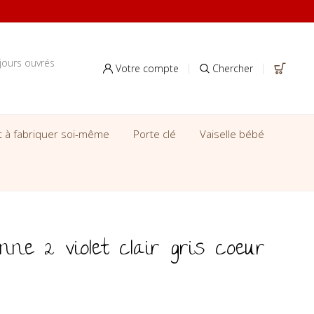
jours ouvrés
Votre compte
Chercher
it à fabriquer soi-même
Porte clé
Vaiselle bébé
nne 2 violet clair gris coeur