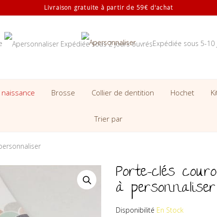
Livraison gratuite à partir de 59€ d'achat
se
Expédiée sous 5-10 
 naissance
Brosse
Collier de dentition
Hochet
K
Trier par
 personnaliser
Porte-clés couro
à personnaliser
Disponibilité
En Stock