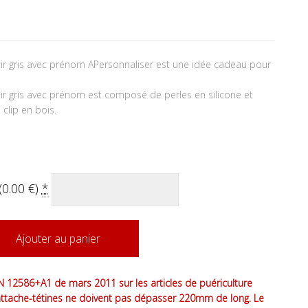
lair gris avec prénom APersonnaliser est une idée cadeau pour
air gris avec prénom est composé de perles en silicone et
clip en bois.
(
0.00
€
)
*
Ajouter au panier
 12586+A1 de mars 2011 sur les articles de puériculture
attache-tétines ne doivent pas dépasser 220mm de long. Le