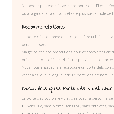
Ne perdez plus vos clés avec nos porte-clés. Elles se fix
ou à la garderie, là ou vous êtes le plus susceptible de l’
Recommandations
Le porte clés couronne doit toujours être utilisé sous l
personnalisée.
Malgré toutes nos précautions pour concevoir des articl
présentent des défauts. N’hésitez pas à nous contacter
Nous nous engageons à reproduire un porte clefs conf
varier ainsi que la longueur de Le porte clés prénom. C
Caractéristiques Porte-clés violet clai
Le porte clés couronne violet clair coeur à personnalis
Sans BPA, sans plomb, sans PVC, sans phtalates, sa
en plus, résistant la transpiration et à la salive