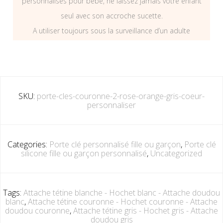
personnalisés pour bébé, ne laissez jamais votre enfant
seul avec son accroche sucette.
A utiliser toujours sous la surveillance d’un adulte
SKU:
porte-cles-couronne-2-rose-orange-gris-coeur-
personnaliser
Categories:
Porte clé personnalisé fille ou garçon
,
Porte clé
silicone fille ou garçon personnalisé
,
Uncategorized
Tags:
Attache tétine blanche - Hochet blanc - Attache doudou
blanc
,
Attache tétine couronne - Hochet couronne - Attache
doudou couronne
,
Attache tétine gris - Hochet gris - Attache
doudou gris