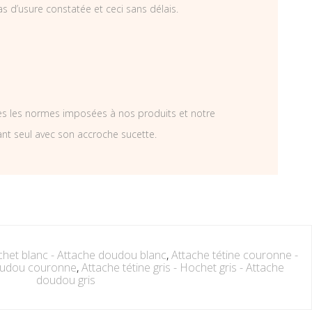
as d’usure constatée et ceci sans délais.
tes les normes imposées à nos produits et notre
ant seul avec son accroche sucette.
chet blanc - Attache doudou blanc
,
Attache tétine couronne -
oudou couronne
,
Attache tétine gris - Hochet gris - Attache
doudou gris