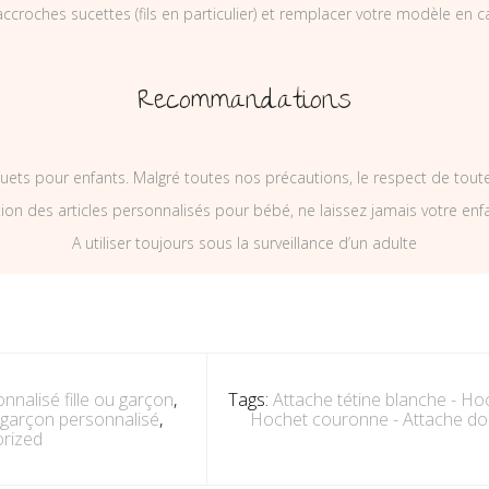
ccroches sucettes (fils en particulier) et remplacer votre modèle en c
Recommandations
uets pour enfants. Malgré toutes nos précautions, le respect de tou
on des articles personnalisés pour bébé, ne laissez jamais votre enf
A utiliser toujours sous la surveillance d’un adulte
nnalisé fille ou garçon
,
Tags:
Attache tétine blanche - Ho
ou garçon personnalisé
,
Hochet couronne - Attache d
rized