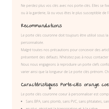
Ne perdez plus vos clés avec nos porte-clés. Elles se fix
ou à la garderie, là ou vous êtes le plus susceptible de l’
Recommandations
Le porte clés couronne doit toujours être utilisé sous l
personnalisée.
Malgré toutes nos précautions pour concevoir des articl
présentent des défauts. N’hésitez pas à nous contacter
Nous nous engageons à reproduire un porte clefs conf
varier ainsi que la longueur de Le porte clés prénom. C
Caractéristiques Porte-clés orange co
Le porte clés couronne coeur à personnaliser est compo
Sans BPA, sans plomb, sans PVC, sans phtalates, sa
en plus, résistant la transpiration et à la salive