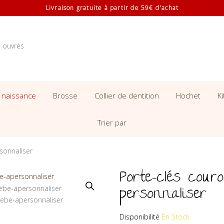
Livraison gratuite à partir de 59€ d'achat
s ouvrés
 naissance
Brosse
Collier de dentition
Hochet
K
Trier par
sonnaliser
Porte-clés cour
personnaliser
Disponibilité
En Stock