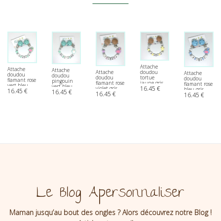
Attache
Attache
Attache
Attache
doudou
Attache
doudou
doudou
doudou
tortue
doudou
flamant rose
pingouin
flamant rose
jaune gris
flamant rose
vert bleu
vert bleu
16.45
€
violet gris
coeur à
bleu gris
16.45
€
gris coeur à
16.45
€
gris coeur à
16.45
€
coeur à
personnaliser
16.45
€
coeur à
personnaliser
personnaliser
personnaliser
personnaliser
Le Blog Apersonnaliser
Maman jusqu’au bout des ongles ? Alors découvrez notre Blog !