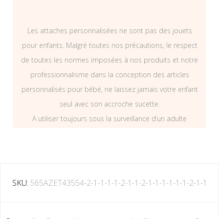
Les attaches personnalisées ne sont pas des jouets
pour enfants. Malgré toutes nos précautions, le respect
de toutes les normes imposées à nos produits et notre
professionnalisme dans la conception des articles
personnalisés pour bébé, ne laissez jamais votre enfant
seul avec son accroche sucette.
A utiliser toujours sous la surveillance d’un adulte
SKU:
565AZET43554-2-1-1-1-1-2-1-1-2-1-1-1-1-1-1-2-1-1