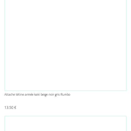
Attache tétine armée kaki beige noir gris Rumbo
13.50
€