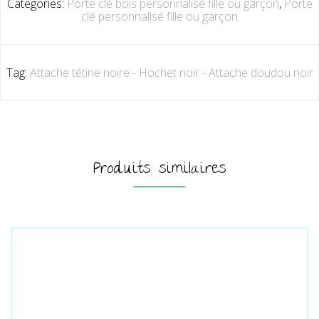
Categories:
Porte clé bois personnalisé fille ou garçon
,
Porte
clé personnalisé fille ou garçon
Tag:
Attache tétine noire - Hochet noir - Attache doudou noir
Produits similaires