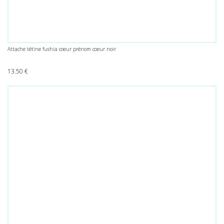
Attache tétine fushia coeur prénom coeur noir
13.50
€