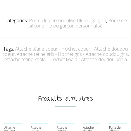
Categories:
Porte clé personnalisé fille ou garçon
,
Porte clé
silicone fille ou garçon personnalisé
Tags:
Attache tétine coeur - Hochet coeur - Attache doudou
coeur
,
Attache tétine gris - Hochet gris - Attache doudou gris
,
Attache tétine koala - Hochet koala - Attache doudou koala
Produits similaires
Attache
Attache
Attache
Attache
Porte clé
doudou
tétine
doudou
doudou
silicone