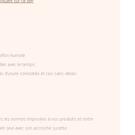
iquant sur ce lien
hiffon humide.
iller avec le temps.
as d’usure constatée et ceci sans délais.
tes les normes imposées à nos produits et notre
ant seul avec son accroche sucette.