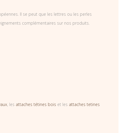
éennes. Il se peut que les lettres ou les perles
nseignements complémentaires sur nos produits.
vaux
, les
attaches tétines bois
et les
attaches tetines