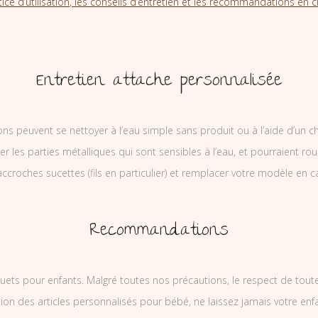
tice d’utilisation, les conseils d’entretien et les recommandations en cl
Entretien attache personnalisée
ons peuvent se nettoyer à l’eau simple sans produit ou à l’aide d’un c
ler les parties métalliques qui sont sensibles à l’eau, et pourraient rou
ccroches sucettes (fils en particulier) et remplacer votre modèle en c
Recommandations
uets pour enfants. Malgré toutes nos précautions, le respect de tou
on des articles personnalisés pour bébé, ne laissez jamais votre enf