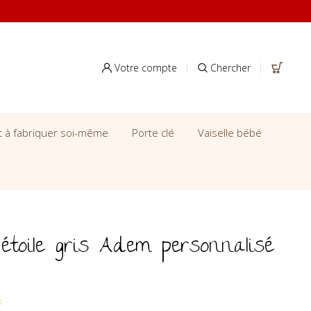
Votre compte
Chercher
it à fabriquer soi-même
Porte clé
Vaiselle bébé
 étoile gris Adem personnalisé
k