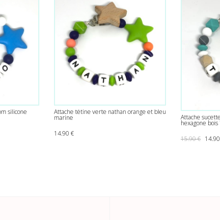
om silicone
Attache tétine verte nathan orange et bleu
Attache sucet
marine
hexagone bois
 : 14.90 €.
uel est : 13.00 €.
14.90
€
Le pri
15.90
€
14.9