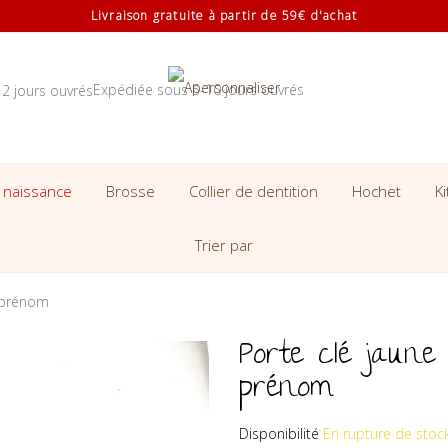
Livraison gratuite à partir de 59€ d'achat
Expédiée sous 5-10 jours ouvrés
 naissance
Brosse
Collier de dentition
Hochet
K
Trier par
é prénom
Porte clé jaune
prénom
Disponibilité
En rupture de stoc