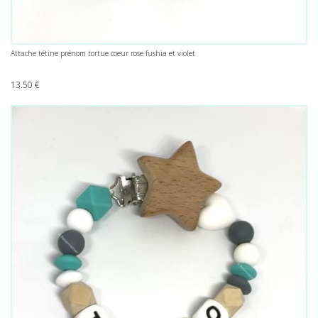
Attache tétine prénom tortue coeur rose fushia et violet
13.50
€