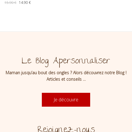
Le prix initial était : 15.90 €.
Le prix actuel est : 14.90 €.
15.90
€
14.90
€
Le Blog Apersonnaliser
Maman jusqu’au bout des ongles ? Alors découvrez notre Blog !
Articles et conseils …
Je découvre
Rejoignez-nous