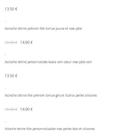
13.50
€
Accroche tétine prénom fille tortue jaune et rose pâle
Le prix initial était : 15.90 €.
Le prix actuel est : 14.90 €.
15.90
€
14.90
€
Accroche tétine personnalisée koala vert coeur rose pâle vert
13.50
€
Accroche tétine fille prénom tortue gris et fushia perles silicones
Le prix initial était : 15.90 €.
Le prix actuel est : 14.90 €.
15.90
€
14.90
€
Attache tetine fille personnalisable rose perles bois et silicones